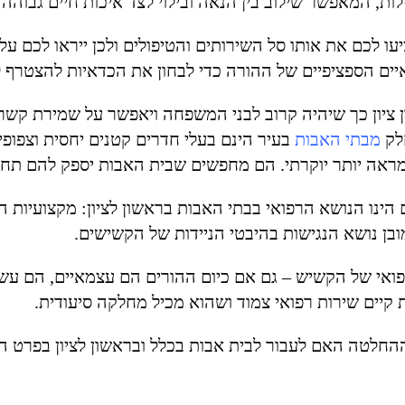
לות, המאפשר שילוב בין הנאה ובילוי לצד איכות חיים גבוהה
יעו לכם את אותו סל השירותים והטיפולים ולכן ייראו לכם על 
ם הספציפיים של ההורה כדי לבחון את הכדאיות להצטרף לאו
 ציון כך שיהיה קרוב לבני המשפחה ויאפשר על שמירת קשר
חלק
מבתי האבות
בעיר הינם בעלי חדרים קטנים יחסית וצפופ
מראה יותר יוקרתי. הם מחפשים שבית האבות יספק להם תחוש
ינו הנושא הרפואי בבתי האבות בראשון לציון: מקצועיות ה
ובן נושא הנגישות בהיבטי הניידות של הקשישים.
אי של הקשיש – גם אם כיום ההורים הם עצמאיים, הם עשויי
ת קיים שירות רפואי צמוד ושהוא מכיל מחלקה סיעודית.
חלטה האם לעבור לבית אבות בכלל ובראשון לציון בפרט הו