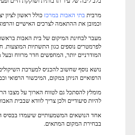
בלב ליבה של עיר תרבותית ושוקקת חיים ופעי
מרבית
בתי האבות במרכז
כולל ראשון לציון יצ
וכמובן את ההתאמה לצרכים האישיים והרפואיי
מעבר לבחינת המיקום של בית האבות בראשון
לפרמטרים נוספים כגון התשתיות המוצעות. 
המודרניים יותר, המחפשים חדר מרווח ובעל 
נושא נוסף שחשוב להכניס למערכת השיקולים ה
הרפואיים הניתן במקום, המיכשור הרפואי וכמ
מומלץ להסתכל גם לטווח הארוך על מצבו הרפו
להיות סיעודיים ולכן צריך לוודא שבבית האבו
אחד הנושאים המשמעותיים שיעמדו בבסיס הה
בבחירת המקום המתאים.