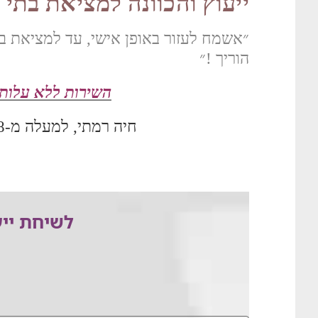
ייעוץ והכוונה למציאת בתי 
״אשמח לעזור באופן אישי, עד למציאת ב
הוריך !״
השירות ללא עלות 
חיה רמתי, למעלה מ-18 שנות ניסיון.
לשיחת ייע