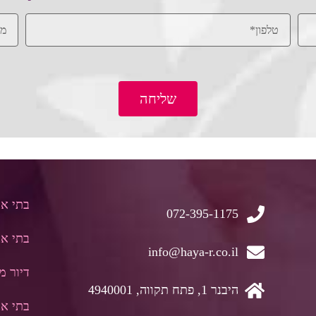
שליחה
בתי א
072-395-1175
בתי אב
info@haya-r.co.il
דיור מו
היבנר 1, פתח תקווה, 4940001
בתי אב