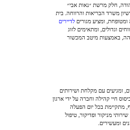
דה, חלק מרשת ״נאות אבי״
. ״אחוזת אייל״ פועלת משנת 1988 ברשיון משרד הבריאות והרווחה. בית
מטופחת, ומציע מגורים
לדיירים
ים וגדולים, ומתאימים לזוג
והה, באמצעות מיטב המכשור
ים, ומגיעים עם מקלחת ושירותים
סוס חיי קהילה וחברה על ידי ארגון
סף, מתקיימת בכל יום הפעלה
שירותי מניקור ופדיקור, טיפול
ים ומעשירים.