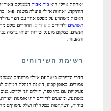
​״אחוזת אייל״ הוא
בית אבות
הממוקם באור יהו
הותיקה
האבות משתרע על מפלס אחד עם חצר גדולה ו
תשושים
ולדיירים
סיעודיים.
החדרים כולם מרווח
אנשים. במקום מוענק שירות רפואי ברמה גב
והאבזור.
רשימת השירותים
חדרי הדיירים ב״אחוזת אייל״ מרווחים וממוזג
צמודים. באופן קבוע, דואגת הנהלת המקום לבי
פעילויות עם בתי ספר, חיילים וגני ילדים. בנו
משתנה, ומוצעים לדיירים חוגי אומנות ויצירה, 
בחיות, השתתפות במקהלה ושלל עיסוקים מהנ