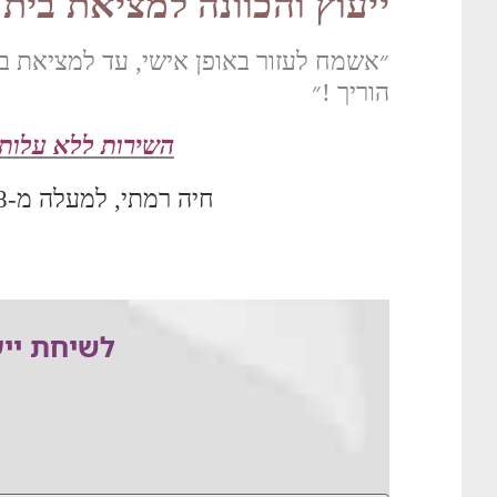
ייעוץ והכוונה למציאת בית
״אשמח לעזור באופן אישי, עד למציאת ב
הוריך !״
השירות ללא עלות 
חיה רמתי, למעלה מ-18 שנות ניסיון.
לשיחת ייע