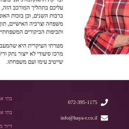
עליכם בתהליך המורכב הזה, ב
ברבות השנים, וכן בזכות האופ
משפחה וצרכיה האישיים, תוך 
ותכיפות הביקורים המשפחתיי
מטרתי העיקרית היא שהמעבר ל
מרכז סיעודי לא ייצור נתק ור
שייטיב עימו ועם משפחתו.
בתי א
072-395-1175
בתי אב
info@haya-r.co.il
דיור מו