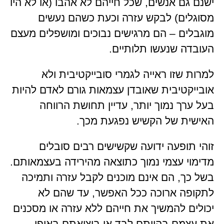
ישנם גם אנשים, שכל חייהם לא אהבו (או לא היו
מסוגלים) לבקש עזרה וכעת כשהם נעשים
מוגבלים – הם מרגישים נבוכים ומושפלים מעצם
העובדה שנעשו תלותיים.
למרות שזו ראייה לגמרי סובייקטיבית ולא
אובייקטיבית שאובדן עצמאות גורם לאדם להיות
בעל ערך נמוך יותר, עדיין תחושת הרווחה
האישית של הקשיש נפגעת מכך.
זוהי תופעה ידועה שקשישים רבים סובלים
מדימוי עצמי נמוך כתוצאה מהירידה בעצמאותם.
בשל כך, הם אינם מוכנים לקבל עזרה ותמיכה
לתקופה ארוכה ככל האפשר, עד שהם לא
יכולים להמשיך את חייהם ללא עזרה או מסכנים
את עצמם בהיותם לבד או ביציאתם באופן